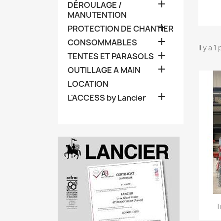

DÉROULAGE /
MANUTENTION

PROTECTION DE CHANTIER

CONSOMMABLES
Il y a 1

TENTES ET PARASOLS

OUTILLAGE A MAIN
LOCATION

L'ACCESS by Lancier
T