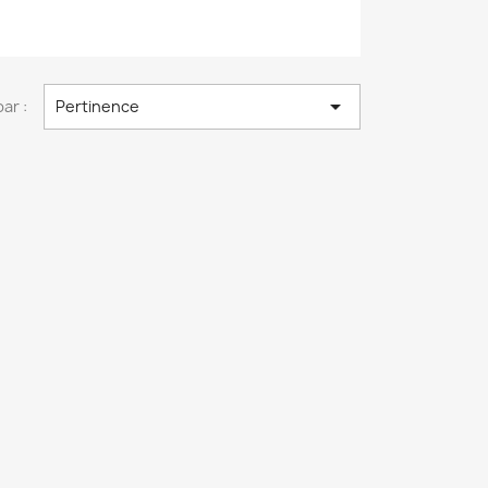

par :
Pertinence