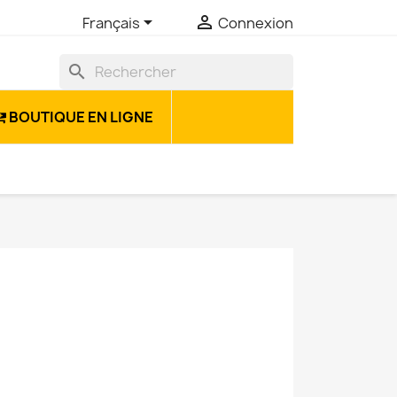


Français
Connexion
search
BOUTIQUE EN LIGNE