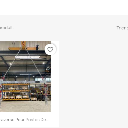
 produit.
Trier 
favorite_border
Aperçu rapide

raverse Pour Postes De...