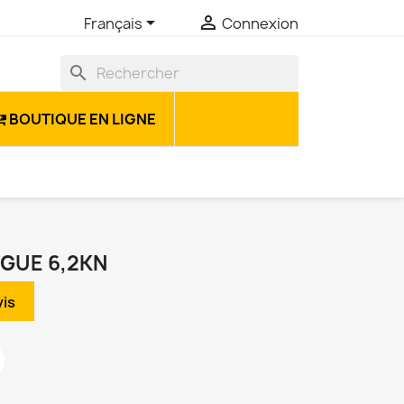


Français
Connexion
search
BOUTIQUE EN LIGNE
NGUE 6,2KN
is